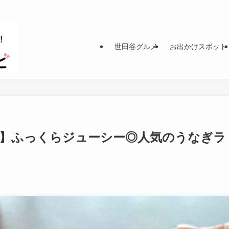
世田谷グルメ
お出かけスポット
賀】ふっくらジューシー◎人気のうなぎラ
。