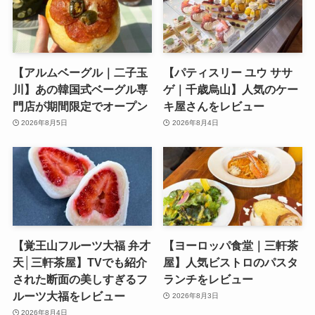
【アルムベーグル｜二子玉
【パティスリー ユウ ササ
川】あの韓国式ベーグル専
ゲ｜千歳烏山】人気のケー
門店が期間限定でオープン
キ屋さんをレビュー
2026年8月5日
2026年8月4日
【覚王山フルーツ大福 弁才
【ヨーロッパ食堂｜三軒茶
天│三軒茶屋】TVでも紹介
屋】人気ビストロのパスタ
された断面の美しすぎるフ
ランチをレビュー
ルーツ大福をレビュー
2026年8月3日
2026年8月4日