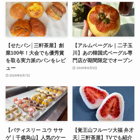
【せたパン│三軒茶屋】創
【アルムベーグル｜二子玉
業100年！大会でも優秀賞
川】あの韓国式ベーグル専
を取る実力派のパンをレビ
門店が期間限定でオープン
ュー
2026年8月5日
2026年8月7日
【パティスリー ユウ ササ
【覚王山フルーツ大福 弁才
ゲ｜千歳烏山】人気のケー
天│三軒茶屋】TVでも紹介