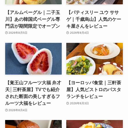
【アルムベーグル｜二子玉
【パティスリー ユウ ササ
川】あの韓国式ベーグル専
ゲ｜千歳烏山】人気のケー
門店が期間限定でオープン
キ屋さんをレビュー
2026年8月5日
2026年8月4日
【覚王山フルーツ大福 弁才
【ヨーロッパ食堂｜三軒茶
天│三軒茶屋】TVでも紹介
屋】人気ビストロのパスタ
された断面の美しすぎるフ
ランチをレビュー
ルーツ大福をレビュー
2026年8月3日
2026年8月4日