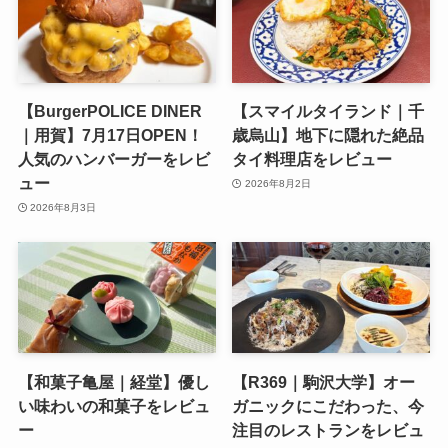
【BurgerPOLICE DINER
【スマイルタイランド｜千
｜用賀】7月17日OPEN！
歳烏山】地下に隠れた絶品
人気のハンバーガーをレビ
タイ料理店をレビュー
ュー
2026年8月2日
2026年8月3日
【和菓子亀屋｜経堂】優し
【R369｜駒沢大学】オー
い味わいの和菓子をレビュ
ガニックにこだわった、今
ー
注目のレストランをレビュ