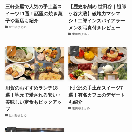
三軒茶屋で人気の手土産ス
【歴史を刻め 世田谷｜祖師
イーツ11選！話題の焼き菓
ケ谷大蔵】破壊力マシマ
子や新店も紹介
シ！二郎インスパイアラー
メンを写真付きレビュー
世田谷まとめ
世田谷グルメ
用賀のおすすめランチ18
下北沢の手土産スイーツ7
選！地元で愛される安い・
選！有名カフェのデザート
美味しい定食もピックアッ
も紹介
プ
世田谷まとめ
世田谷まとめ